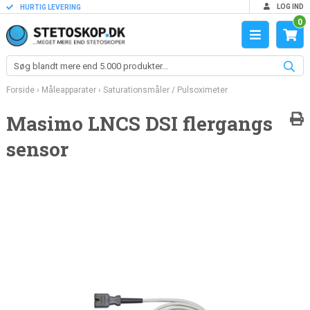
LOG IND
HURTIG LEVERING
0
Forside
›
Måleapparater
›
Saturationsmåler / Pulsoximeter
Masimo LNCS DSI flergangs
sensor