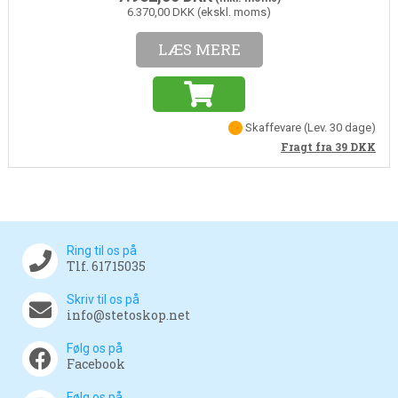
6.370,00 DKK (ekskl. moms)
LÆS MERE
Skaffevare
(Lev. 30 dage)
Fragt fra 39
DKK
Ring til os på
Tlf. 61715035
Skriv til os på
info@stetoskop.net
Følg os på
Facebook
Følg os på