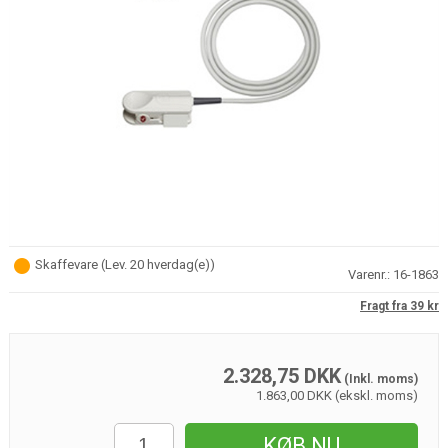
Skaffevare
(
Lev. 20 hverdag(e)
)
Varenr.:
16-1863
Fragt fra 39 kr
2.328,75
DKK
(Inkl. moms)
1.863,00 DKK (ekskl. moms)
KØB NU