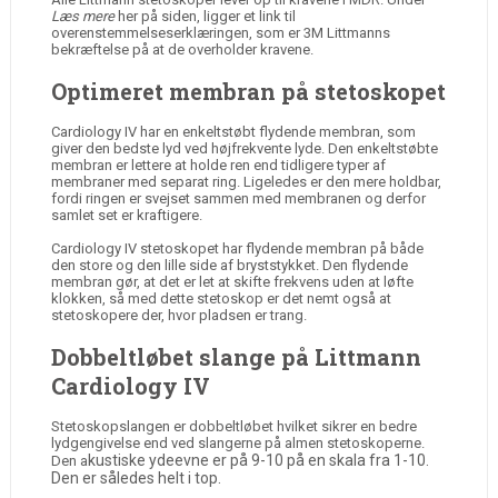
Læs mere
her på siden, ligger et link til
overenstemmelseserklæringen, som er 3M Littmanns
bekræftelse på at de overholder kravene.
Optimeret membran på stetoskopet
Cardiology IV har en enkeltstøbt flydende membran, som
giver den bedste lyd ved højfrekvente lyde. Den enkeltstøbte
membran er lettere at holde ren end tidligere typer af
membraner med separat ring. Ligeledes er den mere holdbar,
fordi ringen er svejset sammen med membranen og derfor
samlet set er kraftigere.
Cardiology IV stetoskopet har flydende membran på både
den store og den lille side af bryststykket. Den flydende
membran gør, at det er let at skifte frekvens uden at løfte
klokken, så med dette stetoskop er det nemt også at
stetoskopere der, hvor pladsen er trang.
Dobbeltløbet slange på Littmann
Cardiology IV
Stetoskopslangen er dobbeltløbet hvilket sikrer en bedre
lydgengivelse end ved slangerne på almen stetoskoperne.
kustiske ydeevne er på 9-10 på en skala fra 1-10.
Den a
Den er således helt i top.