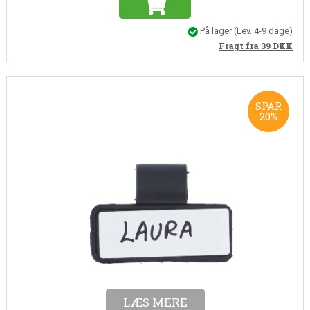
På lager
(Lev. 4-9 dage)
Fragt fra 39
DKK
SPAR
20%
Varenr. WA0002
Navneskilt
Navneskilt til stetoskop og andet. Ikke egnet til kardiologiske
stetoskoper.
21,00
16,80
DKK
(Inkl. moms)
13,44 DKK (ekskl. moms)
LÆS MERE