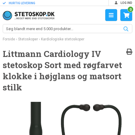
LOG IND
HURTIG LEVERING
0
Forside
›
Stetoskoper
›
Kardiologiske stetoskoper
Littmann Cardiology IV
stetoskop Sort med røgfarvet
klokke i højglans og matsort
stilk