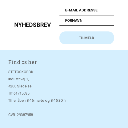
NYHEDSBREV
Find os her
STETOSKOP.DK
Industrivej 1,
4200 Slagelse
Tlf
61715035
Tlf er åben 8-16 ma-to og 8-15.30 fr
CVR: 29387958