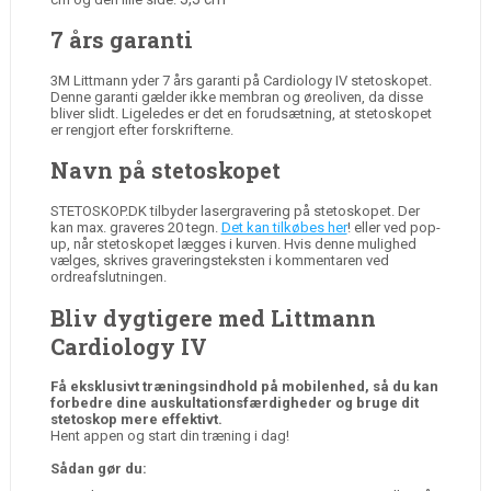
7 års garanti
3M Littmann yder 7 års garanti på Cardiology IV stetoskopet.
Denne garanti gælder ikke membran og øreoliven, da disse
bliver slidt. Ligeledes er det en forudsætning, at stetoskopet
er rengjort efter forskrifterne.
Navn på stetoskopet
STETOSKOP.DK tilbyder lasergravering på stetoskopet. Der
kan max. graveres 20 tegn.
Det kan tilkøbes her
! eller ved pop-
up, når stetoskopet lægges i kurven. Hvis denne mulighed
vælges, skrives graveringsteksten i kommentaren ved
ordreafslutningen.
Bliv dygtigere med Littmann
Cardiology IV
Få eksklusivt træningsindhold på mobilenhed, så du kan
forbedre dine auskultationsfærdigheder og bruge dit
stetoskop mere effektivt.
Hent appen og start din træning i dag!
Sådan gør du: