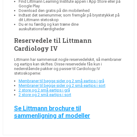
Find Littmann Learning Institute appen i App Store eller på
Google Play
Download den gratis på din mobilenhed
Indtast det serienummer, som fremgår på bryststykket på
dit Littmann stetoskop
Du er nu færdig og kan træne dine
auskultationsfærdigheder
Reservedele til Littmann
Cardiology IV
Littmann har sammensat nogle reservedelskit, så membraner
og eartips kan skiftes. Disse reservedele fås kun i
nedenstående pakker og passer til Cardiology IV
stetoskoperne:
Membraner til begge sider og 2 små eartips i grå
Membraner til begge sider og 2 små eartips i sort
2 store og 2 små eartips i grå
2 store og 2 små eartips i sort
Se Littmann brochure til
sammenligning af modeller