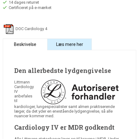
14 dages returret
Certificeret på e-mærket
DOC Cardiology 4
Beskrivelse
Læs mere her
Den allerbedste lydgengivelse
Littmann
Cardiology
IV
anbefales
til
kardiologer, lungespecialister samt almen praktiserende
læger, da det yder en enestående lydgengivelse, så alle
nuancer kommer med.
Cardiology IV er MDR godkendt
Alle Littmann stetoskoper lever op til kravene i MDR. Under