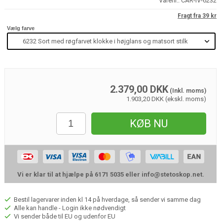
Varenr.:
CAR-IV-6232
Fragt fra 39 kr
Vælg farve
2.379,00
DKK
(Inkl. moms)
1.903,20 DKK (ekskl. moms)
KØB NU
Vi er klar til at hjælpe på 6171 5035 eller
info@stetoskop.net
.
Bestil lagervarer inden kl 14 på hverdage, så sender vi samme dag
Alle kan handle - Login ikke nødvendigt
Vi sender både til EU og udenfor EU