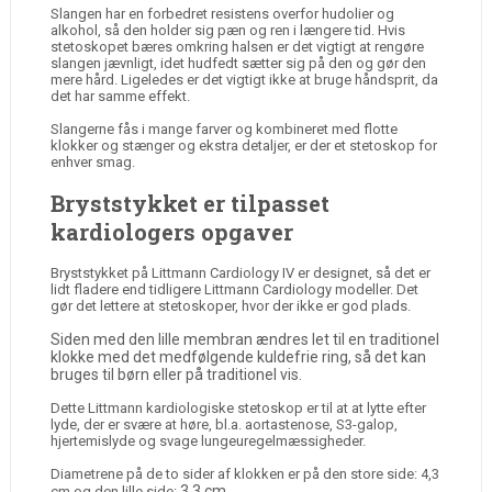
Slangen har en forbedret resistens overfor hudolier og
alkohol, så den holder sig pæn og ren i længere tid. Hvis
stetoskopet bæres omkring halsen er det vigtigt at rengøre
slangen jævnligt, idet hudfedt sætter sig på den og gør den
mere hård. Ligeledes er det vigtigt ikke at bruge håndsprit, da
det har samme effekt.
Slangerne fås i mange farver og kombineret med flotte
klokker og stænger og ekstra detaljer, er der et stetoskop for
enhver smag.
Bryststykket er tilpasset
kardiologers opgaver
Bryststykket på Littmann Cardiology IV er designet, så det er
lidt fladere end tidligere Littmann Cardiology modeller. Det
gør det lettere at stetoskoper, hvor der ikke er god plads.
Siden med den lille membran ændres let til en traditionel
klokke med det medfølgende kuldefrie ring, så det kan
bruges til børn eller på traditionel vis.
Dette Littmann kardiologiske stetoskop er til at at lytte efter
lyde, der er svære at høre, bl.a. aortastenose, S3-galop,
hjertemislyde og svage lungeuregelmæssigheder.
Diametrene på de to sider af klokken er på den store side: 4,3
3,3 cm
cm og den lille side: