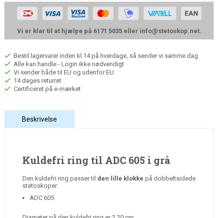
Vi er klar til at hjælpe på 6171 5035 eller
info@stetoskop.net
.
Bestil lagervarer inden kl 14 på hverdage, så sender vi samme dag
Alle kan handle - Login ikke nødvendigt
Vi sender både til EU og udenfor EU
14 dages returret
Certificeret på e-mærket
Beskrivelse
Kuldefri ring til ADC 605 i grå
Den kuldefri ring passer til
den lille klokke
på dobbeltsidede
stetoskoper:
ADC 605
Diameter på den kuldefri ring er 2,20 cm.