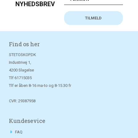
NYHEDSBREV
Find os her
STETOSKOP.DK
Industrivej 1,
4200 Slagelse
Tlf
61715035
Tlf er åben 8-16 ma-to og 8-15.30 fr
CVR: 29387958
Kundesevice
FAQ