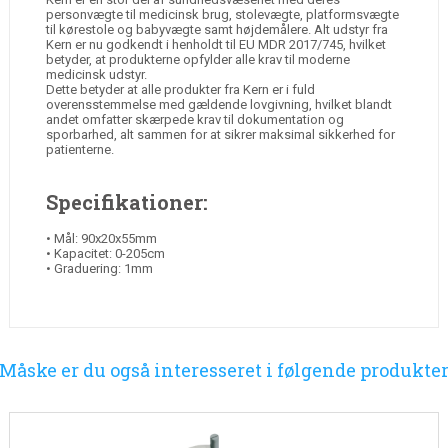
personvægte til medicinsk brug, stolevægte, platformsvægte
til kørestole og babyvægte samt højdemålere. Alt udstyr fra
Kern er nu godkendt i henholdt til EU MDR 2017/745, hvilket
betyder, at produkterne opfylder alle krav til moderne
medicinsk udstyr.
Dette betyder at alle produkter fra Kern er i fuld
overensstemmelse med gældende lovgivning, hvilket blandt
andet omfatter skærpede krav til dokumentation og
sporbarhed, alt sammen for at sikrer maksimal sikkerhed for
patienterne.
Specifikationer:
• Mål: 90x20x55mm
• Kapacitet: 0-205cm
• Graduering: 1mm
Måske er du også interesseret i følgende produkte