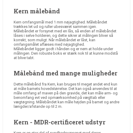
Kern målebånd
Kern omfangsmål med 1 mm nøjagtighed. Målebåndet
trækkes let ud og ruller ubesværet sammen igen.
Målebåndet er forsynet med en lås, så enden af målebåndet
låses i selve holderen, og dette sikrer at målingen bliver så
korrekt, som muligt. Når målebåndet er låst, kan
omfangsmålet aflæses med nøjagtighed.
Målebåndet ligger godt i hånden og er nem at holde under
målingen. Den robuste boks er stærk nok til at kunne modstå
at blive tabt.
Målebånd med mange muligheder
Dette målebånd fra Kern, kan bruges til meget andet end kun
at måle barnets hovedstørrelse. Det kan også anvendes til at
måle omfang af maven på den gravide, det kan måle arm- og
benomfang evt ved opmærksomhed på vægttab eller
vægtøgning. Målebåndet kan måle højden på barnet og andre
længder/afstande op til 2 m.
Kern - MDR-certificeret udstyr
Kern er en stor del af sundhedsvæsenet med deres