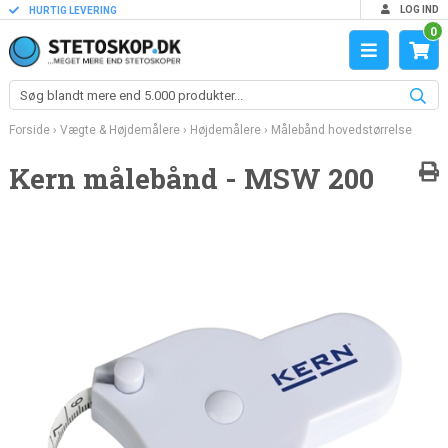
LOG IND
HURTIG LEVERING
0
Forside
›
Vægte & Højdemålere
›
Højdemålere
›
Målebånd hovedstørrelse
Kern målebånd - MSW 200