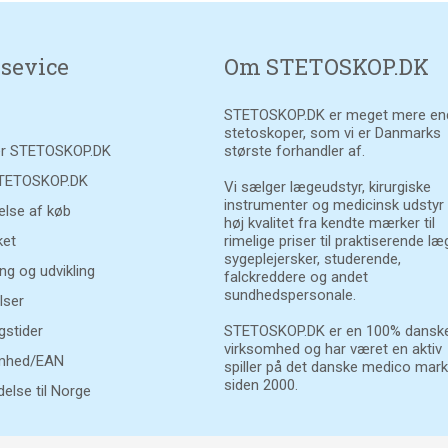
sevice
Om STETOSKOP.DK
STETOSKOP.DK er meget mere en
stetoskoper, som vi er Danmarks
r STETOSKOP.DK
største forhandler af.
STETOSKOP.DK
Vi sælger lægeudstyr, kirurgiske
instrumenter og medicinsk udstyr
else af køb
høj kvalitet fra kendte mærker til
et
rimelige priser til praktiserende læ
sygeplejersker, studerende,
ng og udvikling
falckreddere og andet
sundhedspersonale.
lser
gstider
STETOSKOP.DK er en 100% danske
virksomhed og har været en aktiv
mhed/EAN
spiller på det danske medico mar
siden 2000.
else til Norge