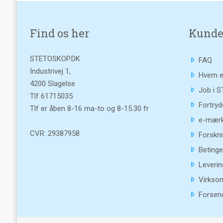
Find os her
Kunde
STETOSKOP.DK
FAQ
Industrivej 1,
Hvem e
4200 Slagelse
Job i 
Tlf
61715035
Fortryd
Tlf er åben 8-16 ma-to og 8-15.30 fr
e-mærk
CVR: 29387958
Forskni
Betinge
Leverin
Virkso
Forsend