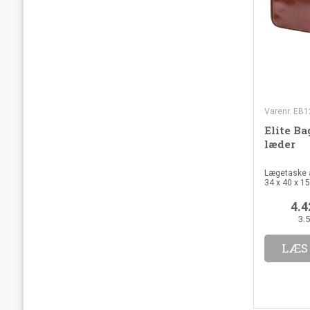
Varenr. EB1
Elite Ba
læder
Lægetaske a
34 x 40 x 15
4.4
3.
LÆS