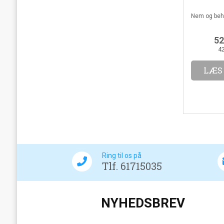
Nem og beha
52
4
LÆS
Ring til os på
Tlf. 61715035
NYHEDSBREV