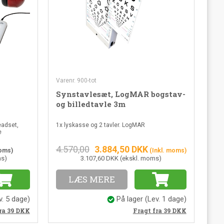
Varenr. 900-tot
Synstavlesæt, LogMAR bogstav-
og billedtavle 3m
adset,
1x lyskasse og 2 tavler. LogMAR
e
4.570,00
3.884,50
DKK
moms)
(Inkl. moms)
ms)
3.107,60 DKK (ekskl. moms)
LÆS MERE
v. 5 dage)
På lager
(Lev. 1 dage)
Fragt fra 39
DKK
ra 39
DKK