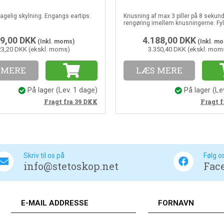
gelig skylning. Engangs eartips.
Knusning af max 3 piller på 8 sekund
rengøring imellem knusningerne. Fy
24x7x11 cm
9,00
DKK
4.188,00
DKK
(Inkl. moms)
(Inkl. m
23,20 DKK (ekskl. moms)
3.350,40 DKK (ekskl. mom
 MERE
LÆS MERE
På lager
(Lev. 1 dage)
På lager
(Le
Fragt fra 39
DKK
Fragt f
Skriv til os på
Følg o
info@stetoskop.net
Fac