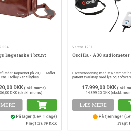
2.004
Varenr. 1231
gs lægetaske i brunt
Oscilla - A30 audiometer
f læder. Kapacitet på 20,1 L. Måler
Hørescreeening med støjdæmpet he
 cm. Trolley kan tilkøbes.
patientsvarknap med lys og softwar
20,00
DKK
17.999,00
DKK
(Inkl. moms)
(Inkl. 
536,00 DKK (ekskl. moms)
14.399,20 DKK (ekskl. mo
 MERE
LÆS MERE
På lager
(Lev. 1 dage)
På fjernlager
(Le
Fragt fra 39
DKK
Fragt f