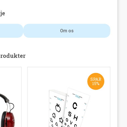
je
Om os
produkter
SPAR
15%