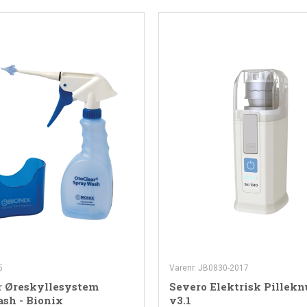
5
Varenr. JB0830-2017
r Øreskyllesystem
Severo Elektrisk Pillekn
sh - Bionix
v3.1