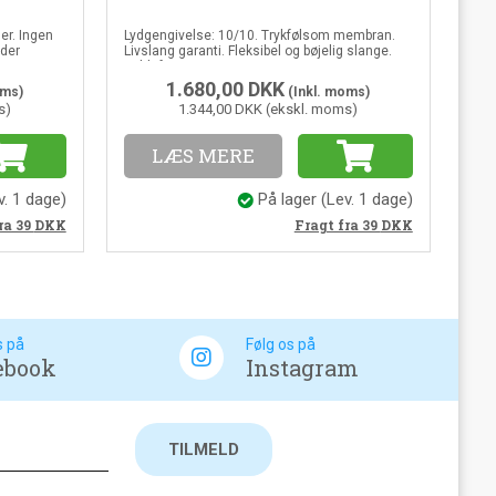
er. Ingen
Lydgengivelse: 10/10. Trykfølsom membran.
lder
Livslang garanti. Fleksibel og bøjelig slange.
Kuldefri ring.
1.680,00
DKK
oms)
(Inkl. moms)
s)
1.344,00 DKK (ekskl. moms)
LÆS MERE
v. 1 dage)
På lager
(Lev. 1 dage)
ra 39
DKK
Fragt fra 39
DKK
s på
Følg os på
ebook
Instagram