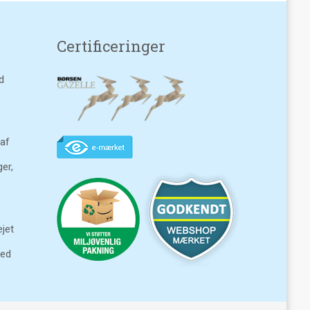
Certificeringer
d
 af
ger,
jet
ked