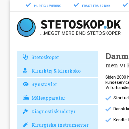
HURTIG LEVERING
FRAGT FRA 39 DKK
Danma
Stetoskoper
men vi 
Kliniktøj & kliniksko
Siden 2000 h
kundeservice
Synstavler
Vi forhandler
Måleapparater
Stort udv
Dansk ku
Diagnostisk udstyr
Kendte k
Kirurgiske instrumenter