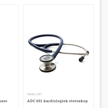
Varenr. 601
user
ADC 601 kardiologisk stetoskop