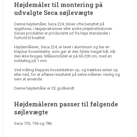
Højdemåler til montering på
udvalgte Seca søjlevægte
Denne højdemåler, Seca 224, bliver ofte benyttet på
sygehuse, i lægepraksisser eller andre plejeinstitutioner.
Secas produkter er produceret ud fra høje standarder i
forhold til kvalitet.
Højdemåleren, Seca 224, er lavet i aluminium og har en
klapbar hovedstøtte, som gør at den fylder meget lidt, når
den ikke bruges. Måleområdet er på 60-200 cm, med en
inddeling på 1 mm.
Ved måling klappes hovedstøtten op, og trækkes enten op
eller ned, for at aflæse resultatet på selve måleren. Hurtig og
nem at anvende.
Denne højdemåler er CE godkendt.
Højdemåleren passer til følgende
søjlevægte
Seca 755, 756 og 786.