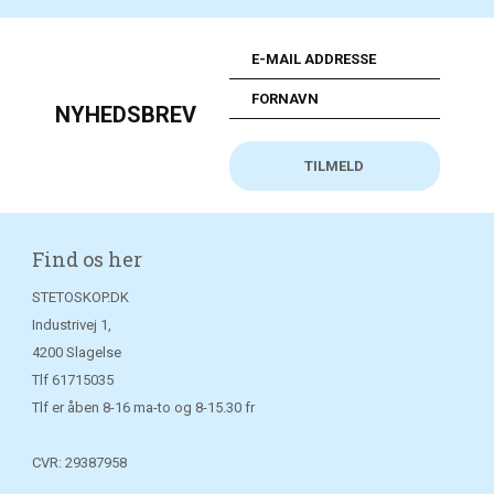
NYHEDSBREV
Find os her
STETOSKOP.DK
Industrivej 1,
4200 Slagelse
Tlf
61715035
Tlf er åben 8-16 ma-to og 8-15.30 fr
CVR: 29387958