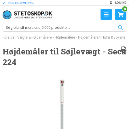
LOG IND
HURTIG LEVERING
0
Forside
›
Vægte & Højdemålere
›
Højdemålere
›
Højdemålere til børn & voksne
Højdemåler til Søjlevægt - Seca
224