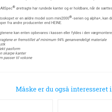
®
AllSpec
øretragte har rundede kanter og er holdbare, når de sætte
®
toskopet er en ældre model som mini2000
-serien og alpha+, kan d
per fra andre producenter end HEINE.
gtenene kan enten opbevares i kassen eller fyldes i den vægmonter
ragtene er fremstillet af minimum 94% genanvendeligt materiale
stk
fekt pasform
n skarpe kanter
 passer til voksne
Måske er du også interesseret 