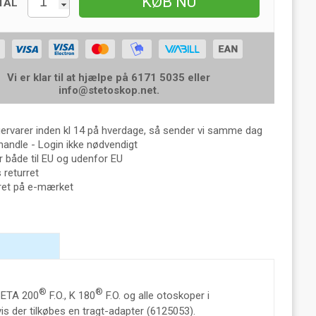
KØB NU
TAL
Vi er klar til at hjælpe på 6171 5035 eller
info@stetoskop.net
.
gervarer inden kl 14 på hverdage, så sender vi samme dag
handle - Login ikke nødvendigt
 både til EU og udenfor EU
returret
eret på e-mærket
®
®
 BETA 200
F.O., K 180
F.O. og alle otoskoper i
is der tilkøbes en tragt-adapter (6125053).