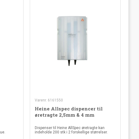
Varenr. 6161550
Heine Allspec dispencer til
øretragte 2,5mm & 4 mm
Dispenser til Heine AllSpec øretragte kan
due.
indeholde 200 stk i 2 forskellige størrelser.
Vægmonteres.