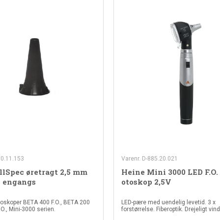
00.11.153
Varenr. D-885.20.021
llSpec øretragt 2,5 mm
Heine Mini 3000 LED F.O.
- engangs
otoskop 2,5V
otoskoper BETA 400 F.O., BETA 200
LED-pære med uendelig levetid. 3 x
F.O., Mini-3000 serien.
forstørrelse. Fiberoptik. Drejeligt vin