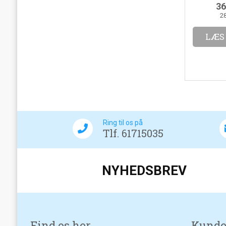
36
2
LÆS
Ring til os på
Tlf. 61715035
NYHEDSBREV
Find os her
Kunde