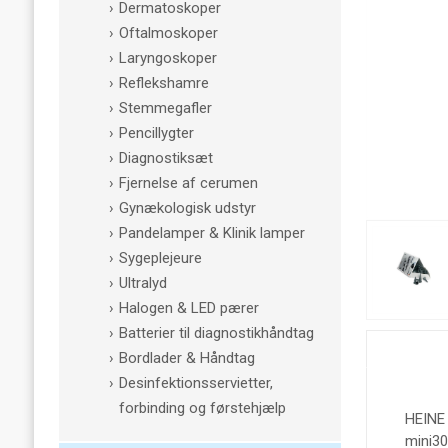
Dermatoskoper
Oftalmoskoper
Laryngoskoper
Reflekshamre
Stemmegafler
Pencillygter
Diagnostiksæt
Fjernelse af cerumen
Gynækologisk udstyr
Pandelamper & Klinik lamper
Sygeplejeure
Ultralyd
Halogen & LED pærer
Batterier til diagnostikhåndtag
Bordlader & Håndtag
Desinfektionsservietter,
forbinding og førstehjælp
HEINE 
mini3