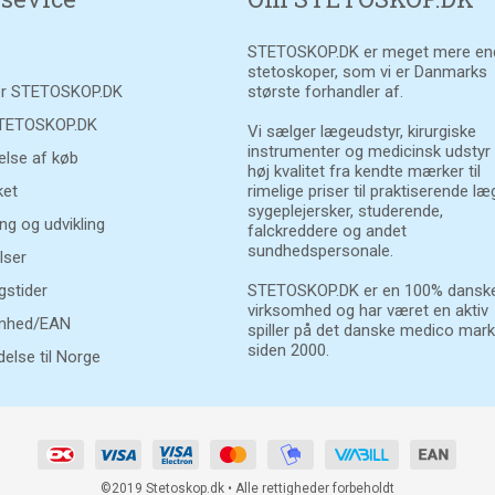
STETOSKOP.DK er meget mere en
stetoskoper, som vi er Danmarks
r STETOSKOP.DK
største forhandler af.
STETOSKOP.DK
Vi sælger lægeudstyr, kirurgiske
instrumenter og medicinsk udstyr
else af køb
høj kvalitet fra kendte mærker til
et
rimelige priser til praktiserende læ
sygeplejersker, studerende,
ng og udvikling
falckreddere og andet
sundhedspersonale.
lser
gstider
STETOSKOP.DK er en 100% danske
virksomhed og har været en aktiv
mhed/EAN
spiller på det danske medico mar
siden 2000.
else til Norge
©2019 Stetoskop.dk • Alle rettigheder forbeholdt