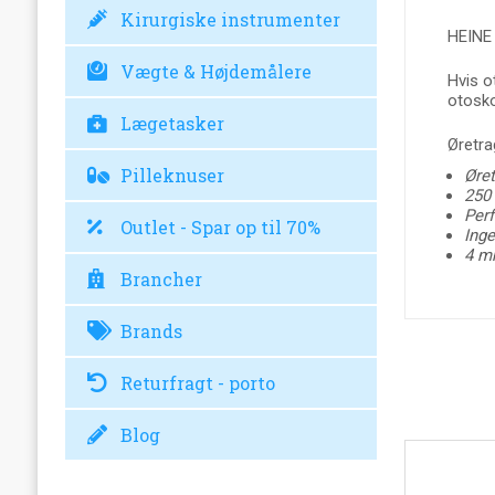
Kirurgiske instrumenter
HEINE 
Vægte & Højdemålere
Hvis o
otosko
Lægetasker
Øretra
Pilleknuser
Øret
250 
Per
Outlet - Spar op til 70%
Inge
4 mm
Brancher
Brands
Returfragt - porto
Blog