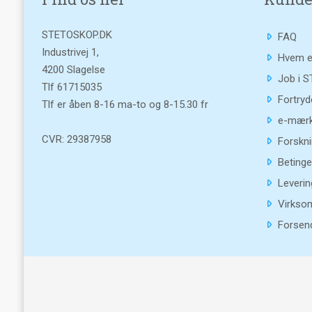
STETOSKOP.DK
FAQ
Industrivej 1,
Hvem e
4200 Slagelse
Job i 
Tlf
61715035
Fortryd
Tlf er åben 8-16 ma-to og 8-15.30 fr
e-mærk
CVR: 29387958
Forskni
Betinge
Leverin
Virkso
Forsend