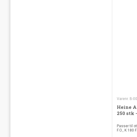
Varenr. B-0
Heine A
250 stk 
Passer til 
F.O., K 180 