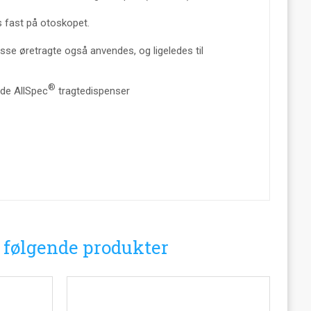
s fast på otoskopet.
isse øretragte også anvendes, og ligeledes til
®
ede AllSpec
tragtedispenser
i følgende produkter