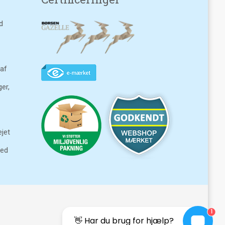
d
 af
ger,
jet
ked
1
👋 Har du brug for hjælp?