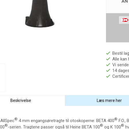
AN
Bestil la
Alle kan 
Vi sender
14 dages 
Certific
Beskrivelse
Læs mere her
®
®
AllSpec
4 mm engangsøretragte til otoskoperne: BETA 400
F.O.,
®
®
®
000
-serien. Tragtene passer også til Heine BETA 100
og K 100
hv