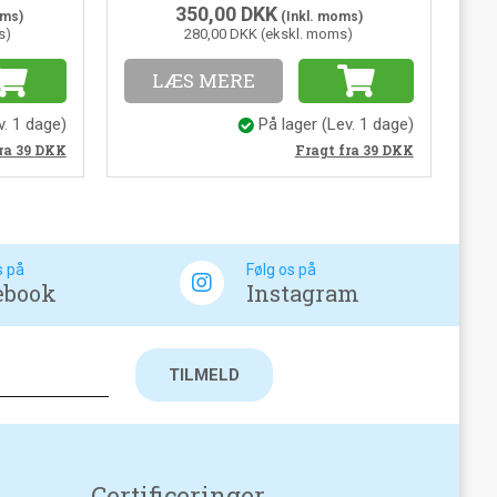
350,00
DKK
oms)
(Inkl. moms)
s)
280,00 DKK (ekskl. moms)
LÆS MERE
v. 1 dage)
På lager
(Lev. 1 dage)
ra 39
DKK
Fragt fra 39
DKK
s på
Følg os på
ebook
Instagram
Certificeringer