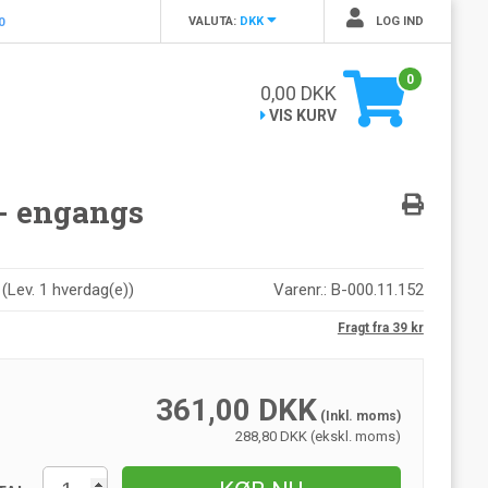
VALUTA:
DKK
LOG IND
0
0
0,00
DKK
VIS KURV
 - engangs
r
(
Lev. 1 hverdag(e)
)
Varenr.:
B-000.11.152
Fragt fra 39 kr
361,00
DKK
(Inkl. moms)
288,80 DKK (ekskl. moms)