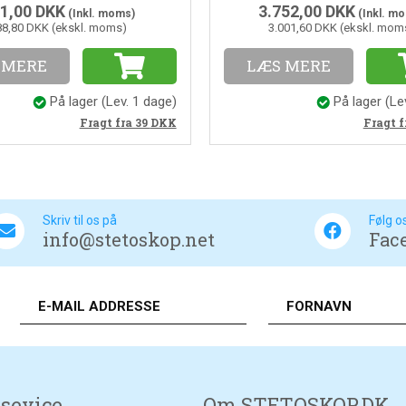
1,00
DKK
3.752,00
DKK
(Inkl. moms)
(Inkl. m
88,80 DKK (ekskl. moms)
3.001,60 DKK (ekskl. mom
 MERE
LÆS MERE
På lager
(Lev. 1 dage)
På lager
(Le
Fragt fra 39
DKK
Fragt f
Skriv til os på
Følg o
info@stetoskop.net
Fac
sevice
Om STETOSKOP.DK