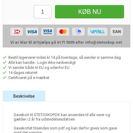
KØB NU
Vi er klar til at hjælpe på 6171 5035 eller
info@stetoskop.net
.
Bestil lagervarer inden kl 14 på hverdage, så sender vi samme dag
Alle kan handle - Login ikke nødvendigt
Vi sender både til EU og udenfor EU
14 dages returret
Certificeret på e-mærket
Beskrivelse
Gavekort til STETOSKOP.DK kan anvendes til alle varer og
gælder i 2 år fra udstedelsesdatoen.
Gavekortet tilsendes som pdf og kan derfor gives som gave
med det samme.