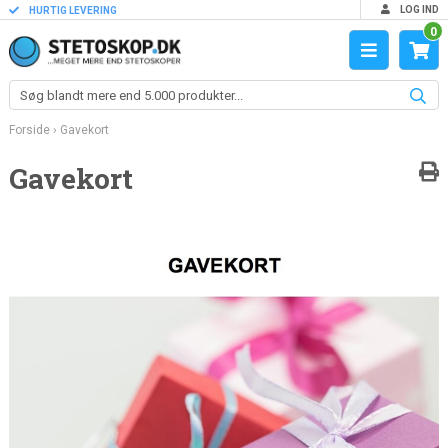
LOG IND
HURTIG LEVERING
0
Forside
›
Gavekort
Gavekort