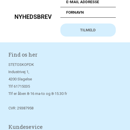
NYHEDSBREV
Find os her
STETOSKOP.DK
Industrivej 1,
4200 Slagelse
Tlf
61715035
Tlf er åben 8-16 ma-to og 8-15.30 fr
CVR: 29387958
Kundesevice