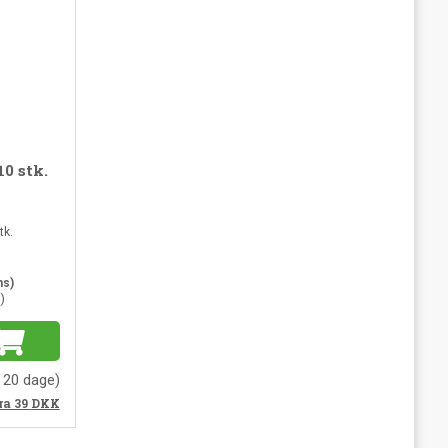
0 stk.
tk.
ms)
)
. 20 dage)
ra 39
DKK