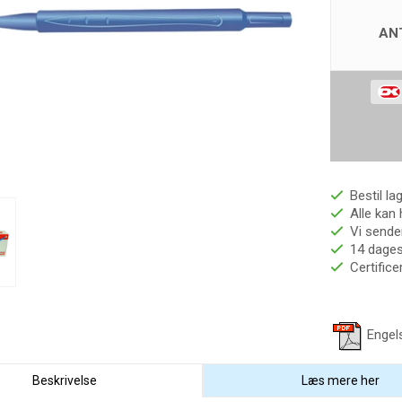
AN
Bestil la
Alle kan 
Vi sender
14 dages 
Certific
Engel
Beskrivelse
Læs mere her