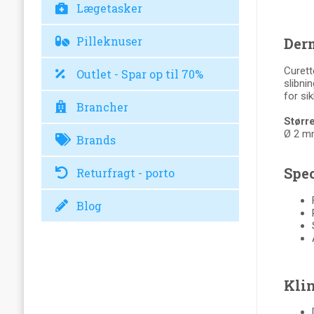
Lægetasker
Pilleknuser
Derm
Curett
Outlet - Spar op til 70%
slibni
for sik
Brancher
Større
Ø 2 m
Brands
Spec
Returfragt - porto
Blog
Klin