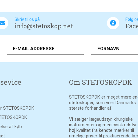
Skriv til os på
Følg o
info@stetoskop.net
Fac
sevice
Om STETOSKOP.DK
STETOSKOP.DK er meget mere en
stetoskoper, som vi er Danmarks
r STETOSKOP.DK
største forhandler af.
STETOSKOP.DK
Vi sælger lægeudstyr, kirurgiske
instrumenter og medicinsk udstyr
else af køb
høj kvalitet fra kendte mærker til
et
rimelige priser til praktiserende læ