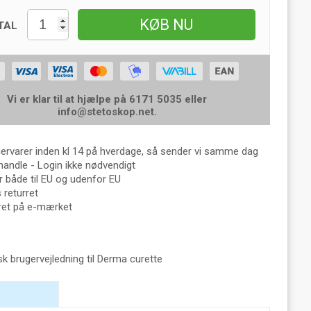
KØB NU
TAL
Vi er klar til at hjælpe på 6171 5035 eller
info@stetoskop.net
.
gervarer inden kl 14 på hverdage, så sender vi samme dag
handle - Login ikke nødvendigt
 både til EU og udenfor EU
returret
eret på e-mærket
sk brugervejledning til Derma curette