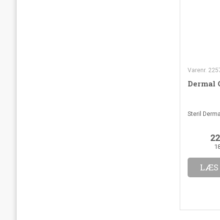
Varenr. 225
Dermal C
Steril Derma
22
1
LÆS