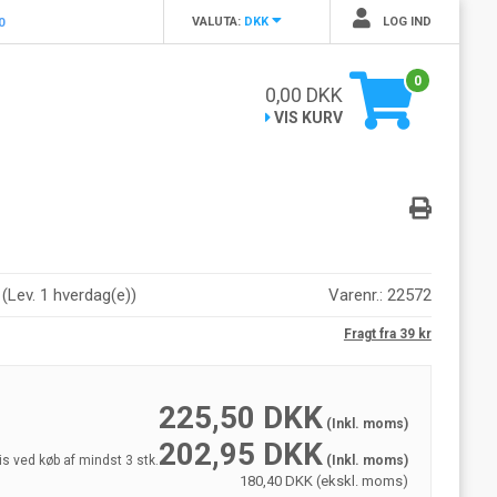
VALUTA:
DKK
LOG IND
0
0
0,00
DKK
VIS KURV
r
(
Lev. 1 hverdag(e)
)
Varenr.:
22572
Fragt fra 39 kr
225,50
DKK
(Inkl. moms)
202,95
DKK
is ved køb af mindst 3 stk.
(Inkl. moms)
180,40 DKK (ekskl. moms)