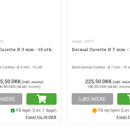
73
Varenr. 22577
urette Ø 3 mm - 10 stk.
Dermal Curette Ø 7 mm - 1
l Curette - Ø 3 mm - 10 stk.
Steril Dermal Curette - Ø 7 mm - 10 s
5,50
DKK
225,50
DKK
(Inkl. moms)
(Inkl. mo
80,40 DKK (ekskl. moms)
180,40 DKK (ekskl. moms
 MERE
LÆS MERE
På lager
(Lev. 1 dage)
På vej hjem
(Lev
Fragt fra 39
DKK
Fragt f