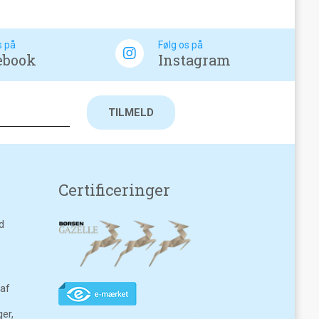
s på
Følg os på
ebook
Instagram
Certificeringer
d
 af
ger,