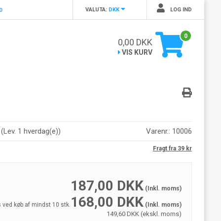
VALUTA:
DKK
LOG IND
0
0
0,00
DKK
VIS KURV
r
(
Lev. 1 hverdag(e)
)
Varenr.:
10006
Fragt fra 39 kr
187,00
DKK
(Inkl. moms)
168,00
DKK
s ved køb af mindst 10 stk.
(Inkl. moms)
149,60 DKK (ekskl. moms)