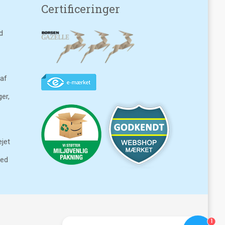
Certificeringer
d
 af
ger,
jet
ked
1