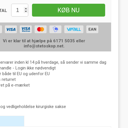
KØB NU
TAL
Vi er klar til at hjælpe på 6171 5035 eller
info@stetoskop.net
.
gervarer inden kl 14 på hverdage, så sender vi samme dag
handle - Login ikke nødvendigt
 både til EU og udenfor EU
returret
eret på e-mærket
 og vedligeholdelse kirurgiske sakse