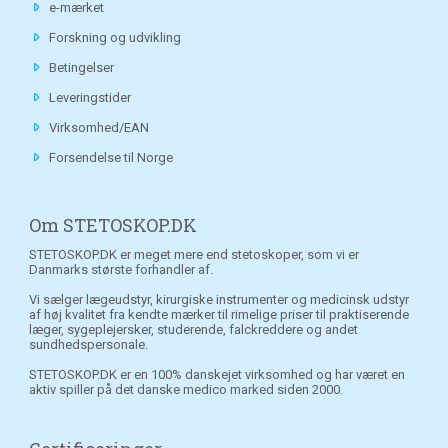
e-mærket
Forskning og udvikling
Betingelser
Leveringstider
Virksomhed/EAN
Forsendelse til Norge
Om STETOSKOP.DK
STETOSKOP.DK er meget mere end stetoskoper, som vi er
Danmarks største forhandler af.
Vi sælger lægeudstyr, kirurgiske instrumenter og medicinsk udstyr
af høj kvalitet fra kendte mærker til rimelige priser til praktiserende
læger, sygeplejersker, studerende, falckreddere og andet
sundhedspersonale.
STETOSKOP.DK er en 100% danskejet virksomhed og har været en
aktiv spiller på det danske medico marked siden 2000.