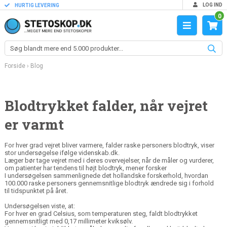
LOG IND
HURTIG LEVERING
0
Forside
›
Blog
Blodtrykket falder, når vejret
er varmt
For hver grad vejret bliver varmere, falder raske personers blodtryk, viser
stor undersøgelse ifølge videnskab.dk.
Læger bør tage vejret med i deres overvejelser, når de måler og vurderer,
om patienter har tendens til højt blodtryk, mener forsker
I undersøgelsen sammenlignede det hollandske forskerhold, hvordan
100.000 raske personers gennemsnitlige blodtryk ændrede sig i forhold
til tidspunktet på året.
Undersøgelsen viste, at:
For hver en grad Celsius, som temperaturen steg, faldt blodtrykket
gennemsnitligt med 0,17 millimeter kviksølv.