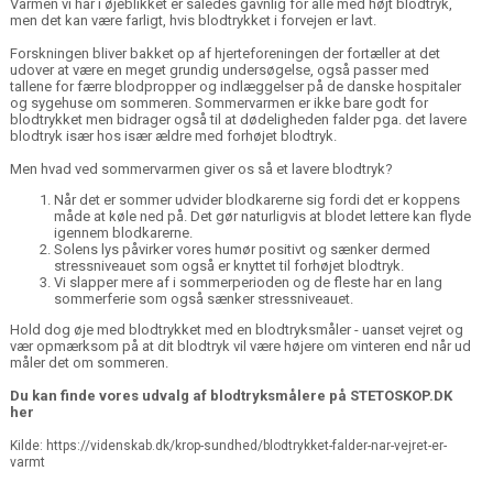
Varmen vi har i øjeblikket er således gavnlig for alle med højt blodtryk,
men det kan være farligt, hvis blodtrykket i forvejen er lavt.
Forskningen bliver bakket op af hjerteforeningen der fortæller at det
udover at være en meget grundig undersøgelse, også passer med
tallene for færre blodpropper og indlæggelser på de danske hospitaler
og sygehuse om sommeren. Sommervarmen er ikke bare godt for
blodtrykket men bidrager også til at dødeligheden falder pga. det lavere
blodtryk især hos især ældre med forhøjet blodtryk.
Men hvad ved sommervarmen giver os så et lavere blodtryk?
Når det er sommer udvider blodkarerne sig fordi det er koppens
måde at køle ned på. Det gør naturligvis at blodet lettere kan flyde
igennem blodkarerne.
Solens lys påvirker vores humør positivt og sænker dermed
stressniveauet som også er knyttet til forhøjet blodtryk.
Vi slapper mere af i sommerperioden og de fleste har en lang
sommerferie som også sænker stressniveauet.
Hold dog øje med blodtrykket med en blodtryksmåler - uanset vejret og
vær opmærksom på at dit blodtryk vil være højere om vinteren end når ud
måler det om sommeren.
Du kan finde vores udvalg af blodtryksmålere på STETOSKOP.DK
her
Kilde: https://videnskab.dk/krop-sundhed/blodtrykket-falder-nar-vejret-er-
varmt