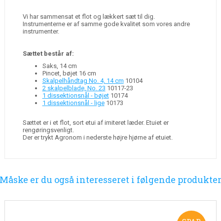
Vi har sammensat et flot og lækkert sæt til dig.
Instrumenterne er af samme gode kvalitet som vores andre
instrumenter.
Sættet består af:
Saks, 14 cm
Pincet, bøjet 16 cm
Skalpelhåndtag No. 4, 14 cm
10104
2 skalpelblade, No. 23
10117-23
1 dissektionsnål - bøjet
10174
1 dissektionsnål - lige
10173
Sættet er i et flot, sort etui af imiteret læder. Etuiet er
rengøringsvenligt.
Der er trykt Agronom i nederste højre hjørne af etuiet.
Måske er du også interesseret i følgende produkte