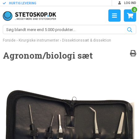
LOG IND
HURTIG LEVERING
0
Forside
›
Kirurgiske instrumenter
›
Dissektionssæt & dissektion
Agronom/biologi sæt