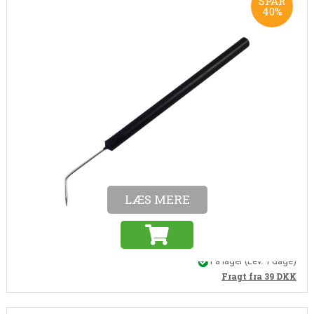
SPAR
40%
Varenr. 10174
Dissektionsnål bøjet med plastskaft
Dissektionsnål bøjet med plastskaft. Spidsen er 1,5 cm lang og
håndtaget er 10 cm
37,00
22,20
DKK
(Inkl. moms)
17,76 DKK (ekskl. moms)
LÆS MERE
På lager
(Lev. 1 dage)
Fragt fra 39
DKK