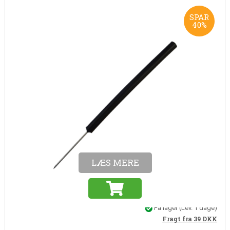
SPAR
40%
Varenr. 10173
Dissektionsnål lige med plastskaft
Dissektionsnål lige med plastskaft
37,00
22,20
DKK
(Inkl. moms)
17,76 DKK (ekskl. moms)
LÆS MERE
På lager
(Lev. 1 dage)
Fragt fra 39
DKK