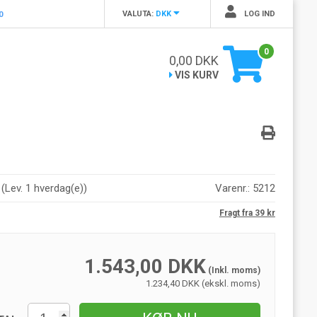
VALUTA:
DKK
LOG IND
0
0
0,00
DKK
VIS KURV
r
(
Lev. 1 hverdag(e)
)
Varenr.:
5212
Fragt fra 39 kr
1.543,00
DKK
(Inkl. moms)
1.234,40 DKK (ekskl. moms)