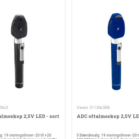
12NLS
Varenr. 5112NLSRB
lmoskop 2,5V LED - sort
ADC oftalmoskop 2,5V LED
. 19 visningslinser -20 til +20.
5 blændevalg. 19 visningslinser -20 t