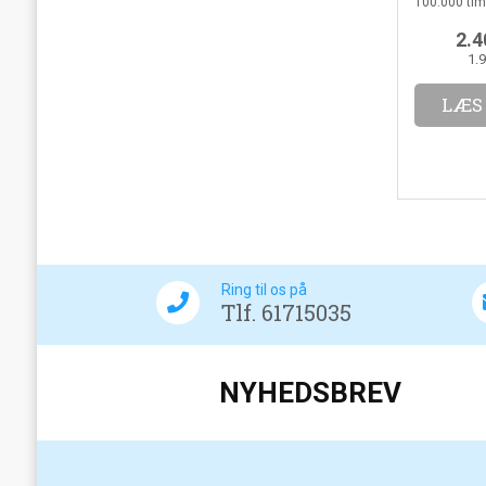
100.000 tim
2.4
1.
LÆS
Ring til os på
Tlf. 61715035
NYHEDSBREV