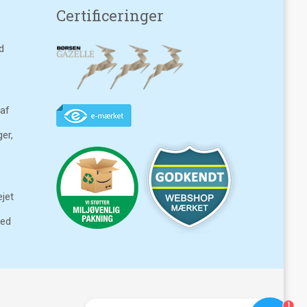
Certificeringer
d
 af
ger,
jet
ked
1