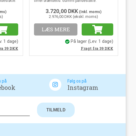
destøtte.
timer brændetid. Gummi pandestøtte.
3.720,00
DKK
oms)
(Inkl. moms)
s)
2.976,00 DKK (ekskl. moms)
LÆS MERE
v. 1 dage)
På lager
(Lev. 1 dage)
ra 39
DKK
Fragt fra 39
DKK
s på
Følg os på
ebook
Instagram