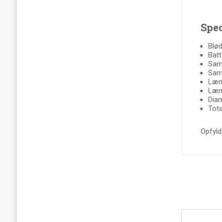
Spec
Blød
Batt
Saml
Saml
Læn
Læn
Diam
Tota
Opfyld