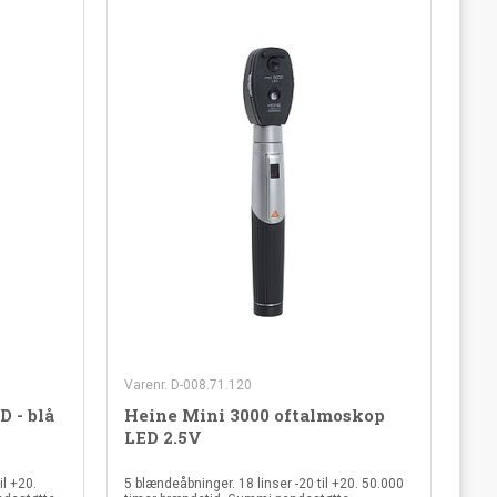
Varenr. D-008.71.120
 - blå
Heine Mini 3000 oftalmoskop
LED 2.5V
il +20.
5 blændeåbninger. 18 linser -20 til +20. 50.000