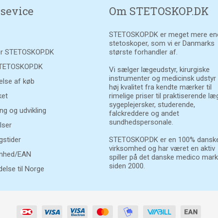
sevice
Om STETOSKOP.DK
STETOSKOP.DK er meget mere en
stetoskoper, som vi er Danmarks
r STETOSKOP.DK
største forhandler af.
STETOSKOP.DK
Vi sælger lægeudstyr, kirurgiske
instrumenter og medicinsk udstyr
else af køb
høj kvalitet fra kendte mærker til
et
rimelige priser til praktiserende læ
sygeplejersker, studerende,
ng og udvikling
falckreddere og andet
sundhedspersonale.
lser
gstider
STETOSKOP.DK er en 100% danske
virksomhed og har været en aktiv
mhed/EAN
spiller på det danske medico mar
siden 2000.
else til Norge