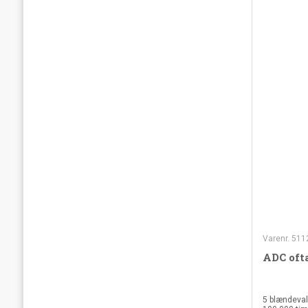
Varenr. 51
ADC ofta
5 blændevalg