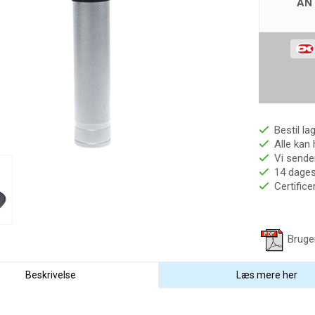
AN
Bestil la
Alle kan 
Vi sender
14 dages 
Certific
Bruge
Beskrivelse
Læs mere her