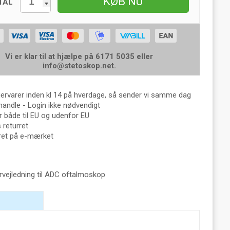
KØB NU
TAL
Vi er klar til at hjælpe på 6171 5035 eller
info@stetoskop.net
.
gervarer inden kl 14 på hverdage, så sender vi samme dag
handle - Login ikke nødvendigt
 både til EU og udenfor EU
returret
eret på e-mærket
rvejledning til ADC oftalmoskop