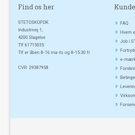
Find os her
Kunde
STETOSKOP.DK
FAQ
Industrivej 1,
Hvem e
4200 Slagelse
Job i 
Tlf
61715035
Fortryd
Tlf er åben 8-16 ma-to og 8-15.30 fr
e-mærk
CVR: 29387958
Forskni
Betinge
Leverin
Virkso
Forsend