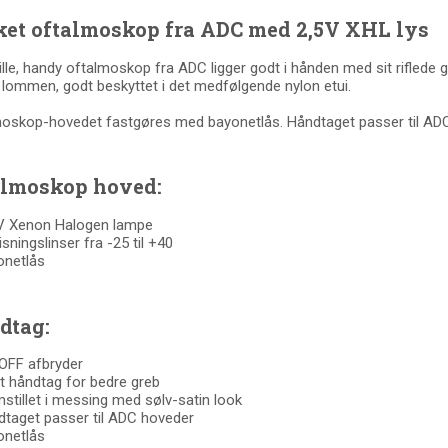
ket oftalmoskop fra ADC med 2,5V XHL lys
lille, handy oftalmoskop fra ADC ligger godt i hånden med sit riflede g
i lommen, godt beskyttet i det medfølgende nylon etui.
oskop-hovedet fastgøres med bayonetlås. Håndtaget passer til ADC
almoskop hoved:
 V Xenon Halogen lampe
isningslinser fra -25 til +40
onetlås
dtag:
OFF afbryder
et håndtag for bedre greb
stillet i messing med sølv-satin look
taget passer til ADC hoveder
onetlås