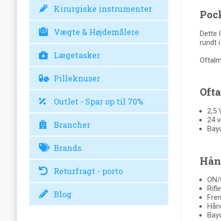
Kirurgiske instrumenter
Poc
Vægte & Højdemålere
Dette 
rundt 
Lægetasker
Oftalm
Pilleknuser
Oft
Outlet - Spar op til 70%
2,5
24 v
Brancher
Bay
Brands
Hån
Returfragt - porto
ON/
Rifl
Blog
Frem
Hånd
Bay