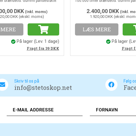
er brændetid. Gummi pandestøtte.
100.000 timer brændetid. Gummi pan
00,00
DKK
2.400,00
DKK
(Inkl. moms)
(Inkl. m
920,00 DKK (ekskl. moms)
1.920,00 DKK (ekskl. mom
 MERE
LÆS MERE
På lager
(Lev. 1 dage)
På lager
(Le
Fragt fra 39
DKK
Fragt f
Skriv til os på
Følg o
info@stetoskop.net
Fac